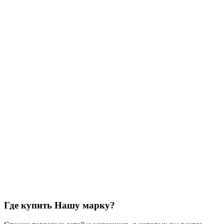
Для взрослых собак
мелких пород c
говядиной в соусе
Упаковка: 85 г
Подробнее
Для взрослых собак
всех пород с
говядиной в соусе
Упаковка: 300 г
Подробнее
Для взрослых собак
всех пород с
ягненком в соусе
Упаковка: 300 г
Подробнее
Где купить Нашу марку?