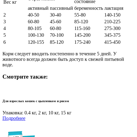
состояние
Вес кг
активный
пассивный
беременность
лактация
2
40-50
30-40
55-80
140-150
3
60-80
45-60
85-120
210-225
4
80-105
60-80
115-160
275-300
5
100-130
70-100
145-200
345-375
6
120-155
85-120
175-240
415-450
Корм следует вводить постепенно в течение 5 дней. У
животного всегда должен быть доступ к свежей питьевой
воде.
Смотрите также:
Для взрослых кошек с цыпленком и рисом
Упаковка: 0.4 кг, 2 кг, 10 кг, 15 кг
Подробнее