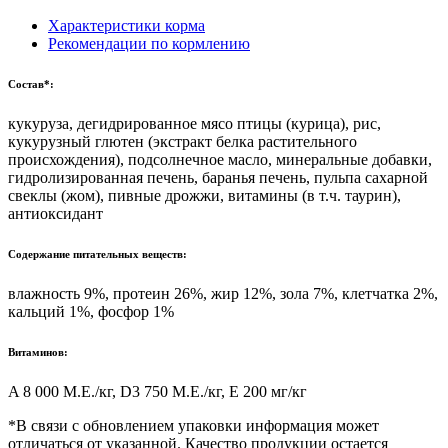
Характеристики корма
Рекомендации по кормлению
Состав*:
кукуруза, дегидрированное мясо птицы (курица), рис,
кукурузный глютен (экстракт белка растительного
происхождения), подсолнечное масло, минеральные добавки,
гидролизированная печень, баранья печень, пульпа сахарной
свеклы (жом), пивные дрожжи, витамины (в т.ч. таурин),
антиоксидант
Содержание питательных веществ:
влажность 9%, протеин 26%, жир 12%, зола 7%, клетчатка 2%,
кальций 1%, фосфор 1%
Витаминов:
A 8 000 М.Е./кг, D3 750 М.Е./кг, Е 200 мг/кг
*В связи с обновлением упаковки информация может
отличаться от указанной. Качество продукции остается