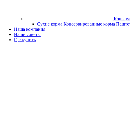
Кошкам
Сухие корма
Консервированные корма
Паште
Наша компания
Наши советы
Где купить