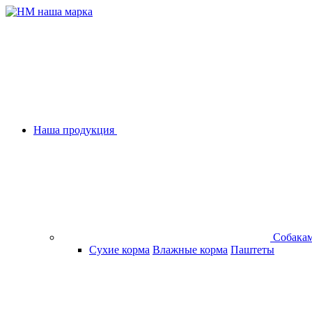
Наша продукция
Собака
Сухие корма
Влажные корма
Паштеты